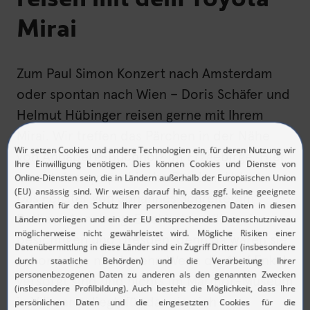
Mirai
Zum Paul Simon Konzert nach Amsterdam
oder spontan nach Wien – Doris Schäfer und
Helmut Hübinger reisen gerne mit Ihrem
Mirai. Wir treffen das Pärchen in der Nähe
von Annaberg-Buchholz im Erzgebirge. Hier
macht das sympathische Pärchen Urlaub.
Das Fenster von Johannes Schreiter im
Rathaus Annaberg-Buchholz wollten sie
besichtigen und Dresden, denn da waren sie
schon lange nicht mehr. Wenn die fünf Enkel
versorgt sind und nichts im Marmor-Museum
in Villmar anliegt, für das sie sich