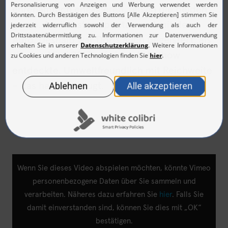
ehrenamtlich engagieren, reisen die beiden
gerne. Am liebsten spontan und mit dem
Auto. Deshalb war Doris auch begeistert, als
sie den Mirai 2017 auf einer Autoshow
entdeckte. Umweltfreundlich mit Reichweite
– das hat überzeugt.
Wenn Sie dieses Video abspielen möchten, könnte Vimeo
personenbezogene Daten über Sie sammeln und
verarbeiten. Näheres dazu erfahren Sie
hier
. Falls Sie
damit einverstanden sind, können Sie dies mit „OK“
bestätigen.