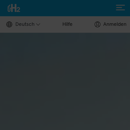
Deutsch
Hilfe
Anmelden
H2 tanken
Tankstellen
Tankkarte beantragen
Tankstellenbetreiber
Hilfecenter
H2 fahren
Wasserstofffahrzeuge
H2.Live Stories