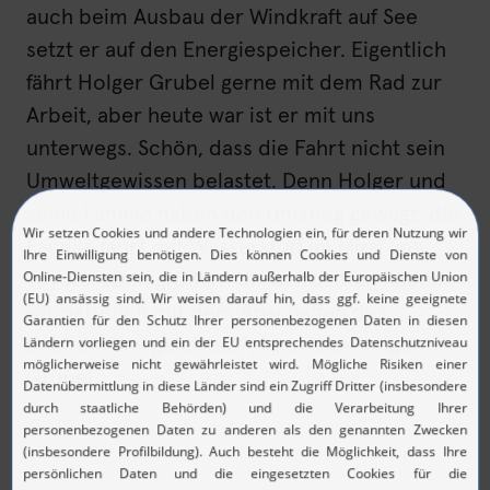
auch beim Ausbau der Windkraft auf See
setzt er auf den Energiespeicher. Eigentlich
fährt Holger Grubel gerne mit dem Rad zur
Arbeit, aber heute war ist er mit uns
unterwegs. Schön, dass die Fahrt nicht sein
Umweltgewissen belastet. Denn Holger und
seine Familie haben den Umstieg gewagt: die
Familie fährt mit Wasserstoff im Mirai von
Toyota. „Den größten Umweltbeitrag haben
wir natürlich mit dem Abschaffen des
zweiten Pkw geleistet.“, freut sich Holger
Grubel.