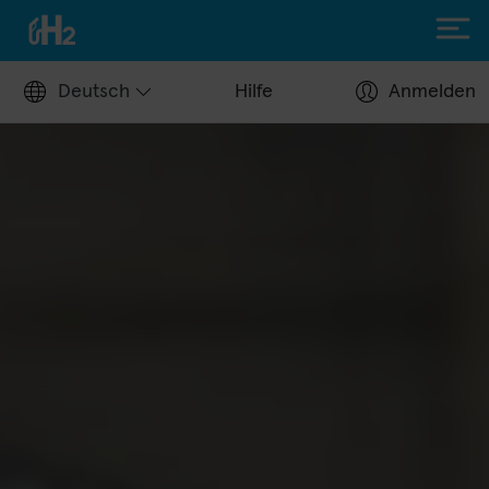
Deutsch
Hilfe
Anmelden
H2 tanken
Tankstellen
Tankkarte beantragen
Tankstellenbetreiber
Hilfecenter
H2 fahren
Wasserstofffahrzeuge
H2.Live Stories