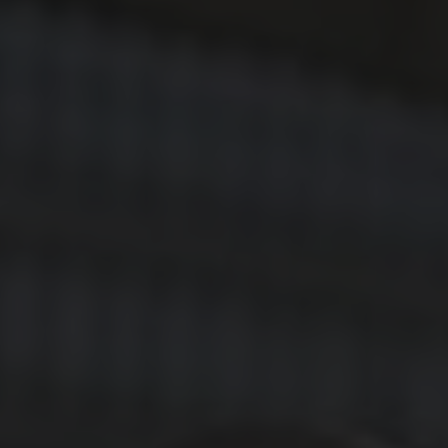
H2 aktuell
News
Woche des Wasserstoffs
Kontakt
Impressum
Datenschutz
Nutzungsbedingungen