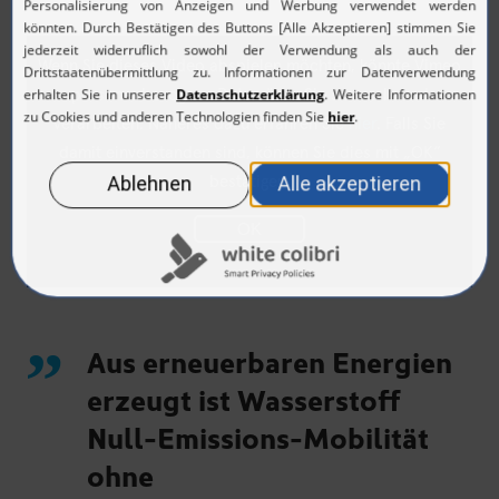
Wenn Sie dieses Video abspielen möchten, könnte Vimeo
personenbezogene Daten über Sie sammeln und
verarbeiten. Näheres dazu erfahren Sie
hier
. Falls Sie
damit einverstanden sind, können Sie dies mit „OK“
bestätigen.
OK
Aus erneuerbaren Energien
erzeugt ist Wasserstoff
Null-Emissions-Mobilität
ohne