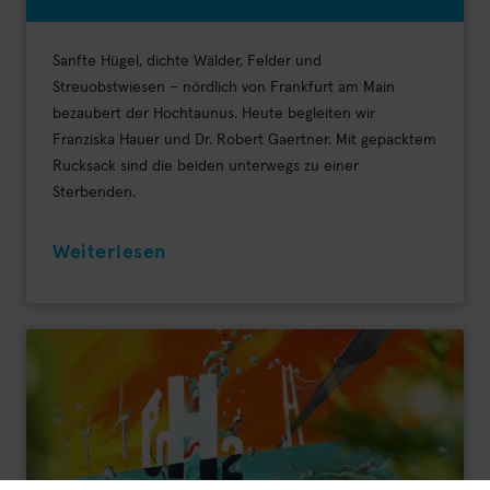
Sanfte Hügel, dichte Wälder, Felder und
Streuobstwiesen – nördlich von Frankfurt am Main
bezaubert der Hochtaunus. Heute begleiten wir
Franziska Hauer und Dr. Robert Gaertner. Mit gepacktem
Rucksack sind die beiden unterwegs zu einer
Sterbenden.
Weiterlesen