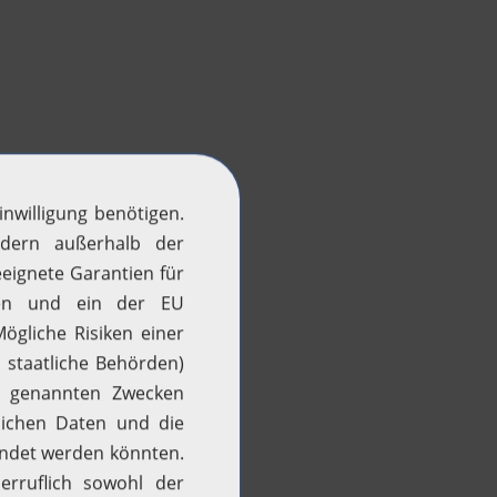
H2 aktuell
News