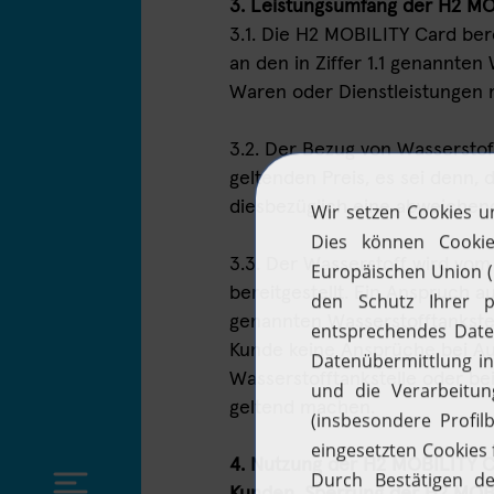
3. Leistungsumfang der H2 M
3.1. Die H2 MOBILITY Card be
an den in Ziffer 1.1 genannte
Waren oder Dienstleistungen m
3.2. Der Bezug von Wasserstof
geltenden Preis, es sei denn
diesbezüglich eine abweichen
3.3. Der Wasserstoff wird vom 
bereitgestellt. Ein Anspruch a
genannten Wasserstofftankstel
Kunde keine Ansprüche bei Au
Wasserstofftankstelle oder bei
geltend machen.
4. Nutzung der H2 MOBILITY C