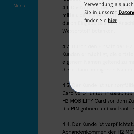
Kunden, Sperrung der H2 MOB
Menu
4.1. Die Nutzung der H2 MOBIL
mittels der H2 MOBILITY Card
durch Eingabe des PIN. Ansch
Wasserstoff betanken.
4.2. Durch den Einsatz der H
Kunden ermächtigt, die entst
eigenem Namen geltend zu ma
diese dann im eigenen Namen
4.3. Der Kunde ist zur sorgfä
Card verpflichtet. Insbesonde
H2 MOBILITY Card vor dem Zug
die PIN geheim und vertraulic
4.4. Der Kunde ist verpflichtet
Abhandenkommen der H2 MOBI