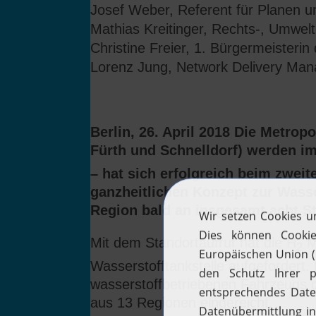
Josef Weber, Referent für Planen u
Mathias Kreitinger, Rechts-, Umwel
Christine Freier, 1. Bürgermeisteri
Lorenz Jung, Network Delivery Ma
Berlin, 26. April 2018 Die Metrop
Fürth und Schnelldorf) werden i
– hat sich erfolgreich beim zwe
ganzheitlichen Konzept zur Wass
Region bald an insgesamt acht S
Mit dem Standortaufruf hat die H
M
2
Wasserstofftankstelle aufgefordert
wasserstoffbetriebenen Fahrzeugs 
aus 13 Regionen eingereicht.