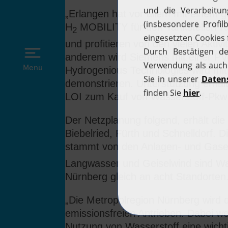
„Erlangen hat vor allem mit einem g
H
MOBILITY für den Tankstellen-Rol
2
und profitieren von den vielen Akti
anderem wird Siemens mit einer PV
Menu
Hydrogenious Technologies wird mi
demonstrieren. Unterstützung erhal
LOI zum Kauf von Wasserstoff-Pkw 
Der Netzplanung folgend, erhält die
Biebelried, Fürth und Schnelldorf. 
stammt von den Anlagen- und Gaseher
Langwasser und Geiselwind sind Wass
Nürnberg gleich an acht Standorten
„Die Metropolregion Nürnberg wird d
emissionsfreien Antrieben. Dabei we
Nutzung von Wasserstoff eine wicht