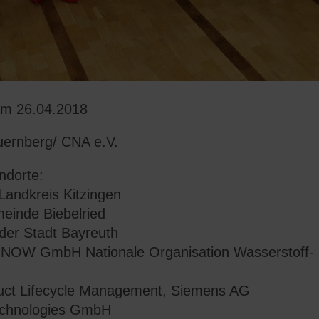
 am 26.04.2018
uernberg/ CNA e.V.
ndorte:
 Landkreis Kitzingen
einde Biebelried
 der Stadt Bayreuth
r NOW GmbH Nationale Organisation Wasserstoff- u
duct Lifecycle Management, Siemens AG
echnologies GmbH