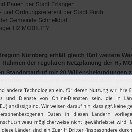
nd Bauen der Stadt Erlangen
t- und Ordnungsreferent der Stadt Fürth
n der Gemeinde Schnelldorf
nager H2 MOBILITY
olregion Nürnberg erhält gleich fünf weitere Was
m Rahmen der regulären Netzplanung der H
MOB
2
iten Standortaufruf mit 20 Willensbekundungen
erstofferzeugung und -speicherung durchgesetz
tandorten in Nürnberg und Umgebung tanken.
OBILITY Deutschland GmbH & Co. KG ein zweites
. Mindestens 15 unterschriebene Willensbekundunge
galten als Voraussetzung. Insgesamt wurden über