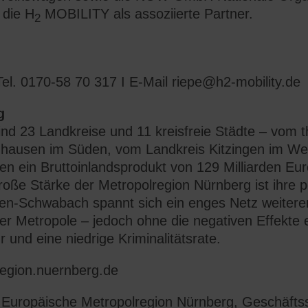
 die H
MOBILITY als assoziierte Partner.
2
l. 0170-58 70 317 I E-Mail
riepe@h2-mobility.de
g
ind 23 Landkreise und 11 kreisfreie Städte – vom 
ausen im Süden, vom Landkreis Kitzingen im West
en ein Bruttoinlandsprodukt von 129 Milliarden Euro
roße Stärke der Metropolregion Nürnberg ist ihre p
n-Schwabach spannt sich ein enges Netz weiterer
iner Metropole – jedoch ohne die negativen Effekt
r und eine niedrige Kriminalitätsrate.
egion.nuernberg.de
Europäische Metropolregion Nürnberg, Geschäftsst