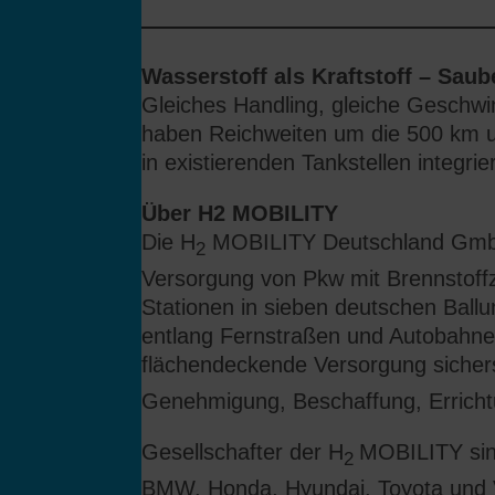
————————————————
Wasserstoff als Kraftstoff – Sau
Gleiches Handling, gleiche Geschwi
haben Reichweiten um die 500 km un
in existierenden Tankstellen integri
Über H2 MOBILITY
Die H
MOBILITY Deutschland GmbH &
2
Versorgung von Pkw mit Brennstoffze
Stationen in sieben deutschen Ball
entlang Fernstraßen und Autobahnen
flächendeckende Versorgung sichers
Genehmigung, Beschaffung, Erricht
Gesellschafter der H
MOBILITY sind
2
BMW, Honda, Hyundai, Toyota und 