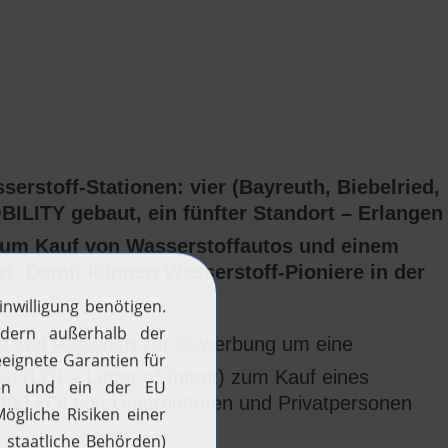
serstoff-Stationen: vier (Bayreuth, Biebelried,
ILITY gebaut, ein fünfter Standort – Erlangen
 zum Kauf von Wasserstoffautos und einem
t. Damit können Wasserstoff-Pioniere in der
 Mal Regionen zur Bewerbung um eine
n (LOI – Letter of Intent) zum Kauf eines
 400 LOI von Unternehmen und Privatpersonen