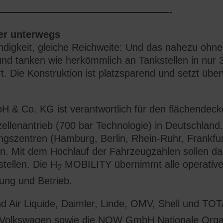
—————————————————-
ber unterwegs
ndigkeit, gleiche Reichweite: Und das nahezu ohn
d tanken wie herkömmlich an Tankstellen in nur 3
ert. Die Konstruktion ist platzsparend und setzt ü
 Co. KG ist verantwortlich für den flächendecken
llenantrieb (700 bar Technologie) in Deutschland. 
ungszentren (Hamburg, Berlin, Rhein-Ruhr, Frankfu
. Mit dem Hochlauf der Fahrzeugzahlen sollen dan
tellen. Die H
MOBILITY übernimmt alle operative
2
ung und Betrieb.
 Air Liquide, Daimler, Linde, OMV, Shell und TOT
Volkswagen sowie die NOW GmbH Nationale Organ