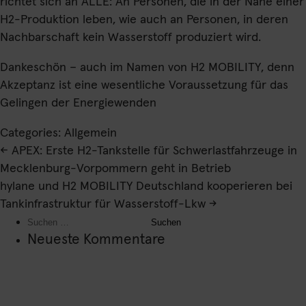
richtet sich an ALLE: An Personen, die in der Nähe einer
H2-Produktion leben, wie auch an Personen, in deren
Nachbarschaft kein Wasserstoff produziert wird.
Dankeschön – auch im Namen von H2 MOBILITY, denn
Akzeptanz ist eine wesentliche Voraussetzung für das
Gelingen der Energiewenden
Categories: Allgemein
Beitragsnavigation
←
APEX: Erste H2-Tankstelle für Schwerlastfahrzeuge in
Mecklenburg-Vorpommern geht in Betrieb
hylane und H2 MOBILITY Deutschland kooperieren bei
Tankinfrastruktur für Wasserstoff-Lkw
→
Suchen
nach:
Neueste Kommentare