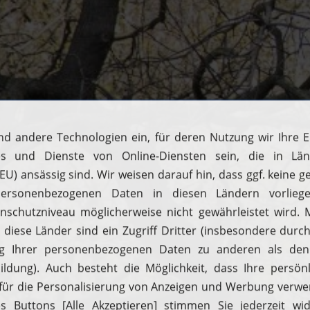
H2 tanken
H2 fahren
Wasserstofffahrzeuge
Tankstellen