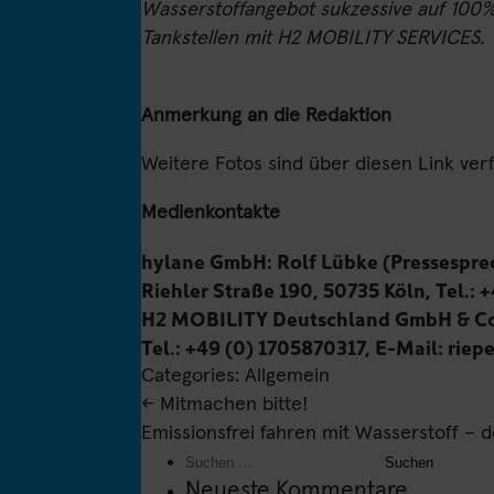
Wasserstoffangebot sukzessive auf 100%
Tankstellen mit H2 MOBILITY SERVICES.
Anmerkung an die Redaktion
Weitere Fotos sind über diesen Link ver
Medienkontakte
hylane GmbH:
Rolf Lübke (Pressespre
Riehler Straße 190, 50735 Köln, Tel.:
H2 MOBILITY Deutschland GmbH & C
Tel.: +49 (0) 1705870317, E-Mail:
riep
Categories: Allgemein
Kontakt
Impressum
Daten
Beitragsnavigation
←
Mitmachen bitte!
Emissionsfrei fahren mit Wasserstoff –
Powered by 
Suchen
nach:
Neueste Kommentare