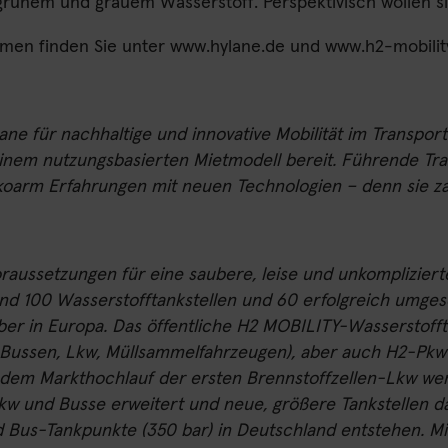
grünem und grauem Wasserstoff. Perspektivisch wollen si
men finden Sie unter
www.hylane.de
und
www.h2-mobilit
ylane für nachhaltige und innovative Mobilität im Transpor
einem nutzungsbasierten Mietmodell bereit. Führende Tr
koarm Erfahrungen mit neuen Technologien – denn sie zah
raussetzungen für eine saubere, leise und unkompliziert
nd 100 Wasserstofftankstellen und 60 erfolgreich umges
ber in Europa. Das öffentliche H2 MOBILITY-Wasserstoffta
n, Bussen, Lkw, Müllsammelfahrzeugen), aber auch H2-Pk
 dem Markthochlauf der ersten Brennstoffzellen-Lkw we
Lkw und Busse erweitert und neue, größere Tankstellen da
d Bus-Tankpunkte (350 bar) in Deutschland entstehen. Mi