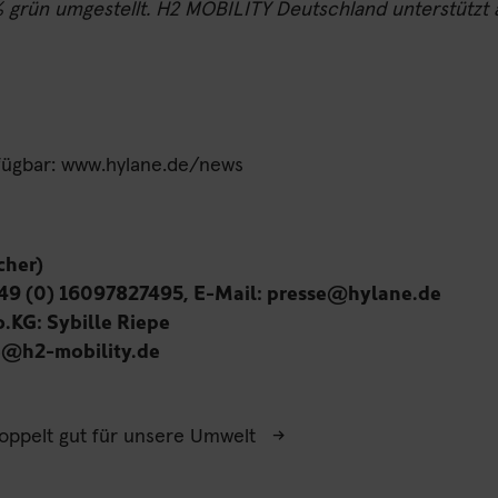
 grün umgestellt. H2 MOBILITY Deutschland unterstützt a
fügbar:
www.hylane.de/news
cher)
 +49 (0) 16097827495, E-Mail:
presse@hylane.de
o.KG
:
Sybille Riepe
e@h2-mobility.de
schutz
Nutzungsbedingungen
 doppelt gut für unsere Umwelt
→