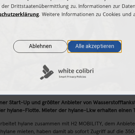
Tankkarte beantragen
H2.Live Stories
Tankstellenbetreiber
Hilfecenter
ner Start-Up und größter Anbieter von Wasserstofftankst
er hylane-Flotte. Mieter der hylane-Lkw erhalten einen T
rbeitet hylane zusammen mit H2 MOBILITY, dem Anbieter
hylane mieten, haben damit ab sofort Zugriff auf die 350