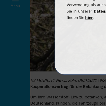
Menu
H2 MOBILITY News, Köln, 08.11.2022
|
Köl
Kooperationsvertrag für die Betankung d
Um ihre Wasserstoff-Lkw zu betanken, a
Deutschland. Kunden, die Fahrzeuge bei 