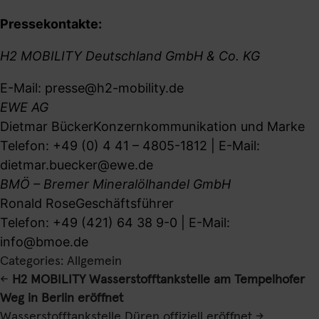
Pressekontakte:
H2 MOBILITY Deutschland GmbH & Co. KG
E-Mail:
presse@h2-mobility.de
EWE AG
Dietmar Bücker
Konzernkommunikation und Marke
Telefon: +49 (0) 4 41 – 4805-1812 | E-Mail:
dietmar.buecker@ewe.de
BMÖ – Bremer Mineralölhandel GmbH
Ronald Rose
Geschäftsführer
Telefon: +49 (421) 64 38 9-0 | E-Mail:
info@bmoe.de
Categories: Allgemein
Beitragsnavigation
←
H2 MOBILITY Wasserstofftankstelle am Tempelhofer
Weg in Berlin eröffnet
Wasserstofftankstelle Düren offiziell eröffnet
→