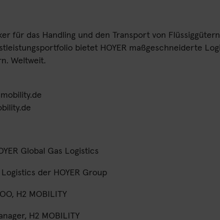
iker für das Handling und den Transport von Flüssiggüter
eistungsportfolio bietet HOYER maßgeschneiderte Logist
n. Weltweit.
obility.de
ility.de
OYER Global Gas Logistics
s Logistics der HOYER Group
COO, H2 MOBILITY
Manager, H2 MOBILITY