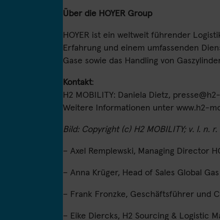
Über die HOYER Group
HOYER ist ein weltweit führender Logist
Erfahrung und einem umfassenden Dienstl
Gase sowie das Handling von Gaszylinder
Kontakt
:
H2 MOBILITY: Daniela Dietz,
presse@h2-m
Weitere Informationen unter
www.h2-mob
Bild: Copyright (c) H2 MOBILITY; v. l. n. r.
– Axel Remplewski, Managing Director H
– Anna Krüger, Head of Sales Global Ga
– Frank Fronzke, Geschäftsführer und 
– Eike Diercks, H2 Sourcing & Logistic 