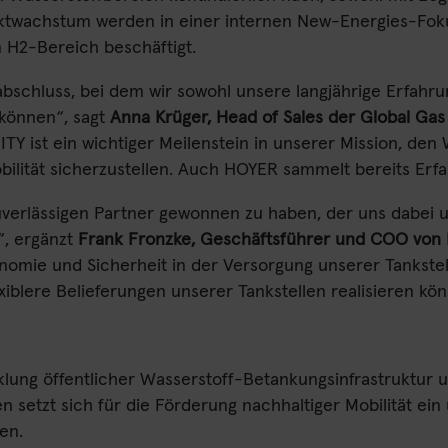
arktwachstum werden in einer internen New-Energies-Fok
 H2-Bereich beschäftigt.
bschluss, bei dem wir sowohl unsere langjährige Erfahru
 können“, sagt
Anna Krüger, Head of Sales der Global Ga
ITY ist ein wichtiger Meilenstein in unserer Mission, de
ilität sicherzustellen. Auch HOYER sammelt bereits Erfa
uverlässigen Partner gewonnen zu haben, der uns dabei u
“, ergänzt
Frank Fronzke, Geschäftsführer und COO von
nomie und Sicherheit in der Versorgung unserer Tankstel
exiblere Belieferungen unserer Tankstellen realisieren kö
cklung öffentlicher Wasserstoff-Betankungsinfrastruktur
setzt sich für die Förderung nachhaltiger Mobilität ein u
en.