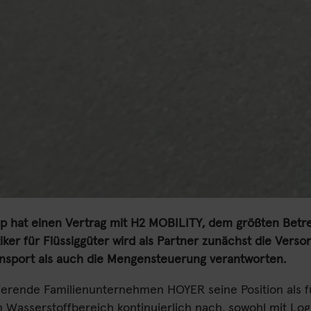
 hat einen Vertrag mit H2 MOBILITY, dem größten Betrei
tiker für Flüssiggüter wird als Partner zunächst die Ver
nsport als auch die Mengensteuerung verantworten.
agierende Familienunternehmen HOYER seine Position als f
Wasserstoffbereich kontinuierlich nach, sowohl mit Log