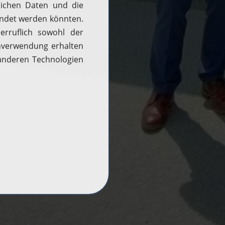
H2 aktuell
News
Woche des Wasserstoffs