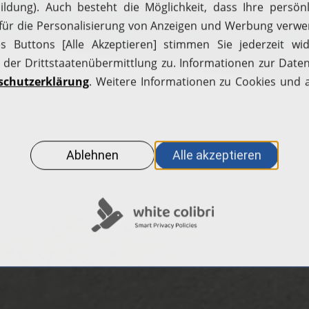
H2 tanken
H2 fahren
Wasserstofffahrzeuge
Tankstellen
Tankkarte beantragen
H2.Live Stories
Tankstellenbetreiber
Hilfecenter