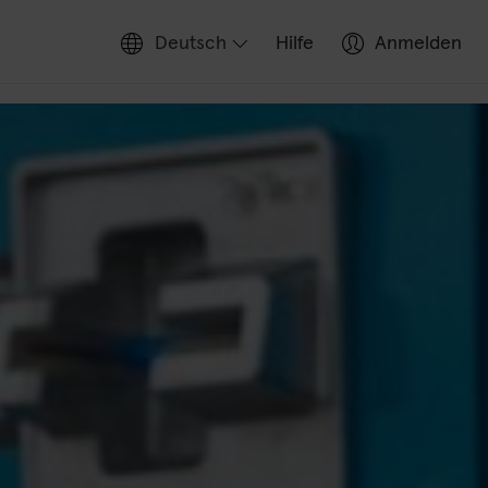
Deutsch
Hilfe
Anmelden