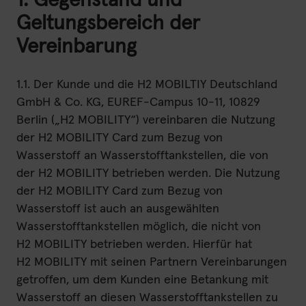
1. Gegenstand und
Geltungsbereich der
H2 aktuell
Vereinbarung
News
Woche des Wasserstoffs
1.1. Der Kunde und die H2 MOBILTIY Deutschland
GmbH & Co. KG, EUREF-Campus 10-11, 10829
Berlin („H2 MOBILITY“) vereinbaren die Nutzung
der H2 MOBILITY Card zum Bezug von
Wasserstoff an Wasserstofftankstellen, die von
Kontakt
der H2 MOBILITY betrieben werden. Die Nutzung
der H2 MOBILITY Card zum Bezug von
Impressum
Wasserstoff ist auch an ausgewählten
Datenschutz
Wasserstofftankstellen möglich, die nicht von
H2 MOBILITY betrieben werden. Hierfür hat
Nutzungsbedingungen
H2 MOBILITY mit seinen Partnern Vereinbarungen
getroffen, um dem Kunden eine Betankung mit
Wasserstoff an diesen Wasserstofftankstellen zu