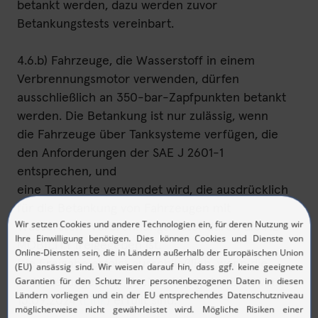
betankt werden, dazu werden zuvor
Betankungstests vereinbart.
4.6.b) Fahrzeuge, die Wasserstoff in einem
Verbrennungsmotor verwenden, dürfen
ausschließlich an 350-bar-Zapfpunkten betankt
werden. Die Betankung ist nur zulässig, wenn
die Fahrzeuge über Tanksysteme verfügen, die
den Anforderungen der SAE J 2601-1
entsprechen, und
eine Tankkarte verwendet wird, die ausdrücklich
für die Betankung von Fahrzeugen mit
Wasserstoff-Verbrennungsmotor durch die H2
MOBILITY freigegeben ist.
Die Freigabe erfolgt ausschließlich, wenn die
Anforderungen der Fachmeldung des Zolls vom
13.09.2024 (
Li
nk
) erfüllt sind.