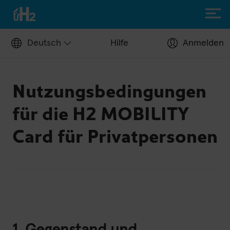
Deutsch
Hilfe
Anmelden
Nutzungsbedingungen
H2 tanken
für die H2 MOBILITY
Tankstellen
Card für Privatpersonen
Tankkarte beantragen
Tankstellenbetreiber
Hilfecenter
H2 fahren
Wasserstofffahrzeuge
H2.Live Stories