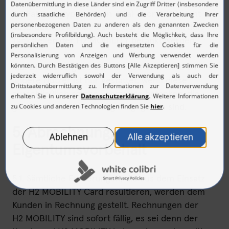
4.7 Fahrzeugtypen, die in 4.6a) oder 4.6b) nicht
ausdrücklich genannt sind, dürfen nicht an den
Tankstellen der H2 MOBILITY betankt werden.
4.8. Die Weitergabe der H2 MOBILITY Card an
andere Nutzer ist nur gestattet, wenn diese
ausschließlich solche Fahrzeuge betanken, die
gemäß 4.6 zur Betankung freigegeben sind.
5. Abrechnung,
Eigentumsvorbehalt
5.1. Sämtliche Forderungen, die aus dem Einsatz
der H2 MOBILITY Card resultieren, werden dem
Kunden in Rechnung gestellt. Rechnungen der
H2 MOBILITY sind sofort fällig, es sei denn der