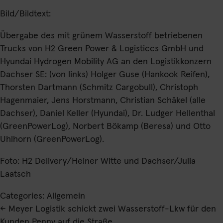
Bild/Bildtext:
Übergabe des mit grünem Wasserstoff betriebenen
Trucks von H2 Green Power & Logisticcs GmbH und
Hyundai Hydrogen Mobility AG an den Logistikkonzern
Dachser SE: (von links) Holger Guse (Hankook Reifen),
Thorsten Dartmann (Schmitz Cargobull), Christoph
Hagenmaier, Jens Horstmann, Christian Schäkel (alle
Dachser), Daniel Keller (Hyundai), Dr. Ludger Hellenthal
(GreenPowerLog), Norbert Bökamp (Beresa) und Otto
Uhlhorn (GreenPowerLog).
Foto: H2 Delivery/Heiner Witte und Dachser/Julia
Laatsch
Categories: Allgemein
Beitragsnavigation
←
Meyer Logistik schickt zwei Wasserstoff-Lkw für den
Kunden Penny auf die Straße