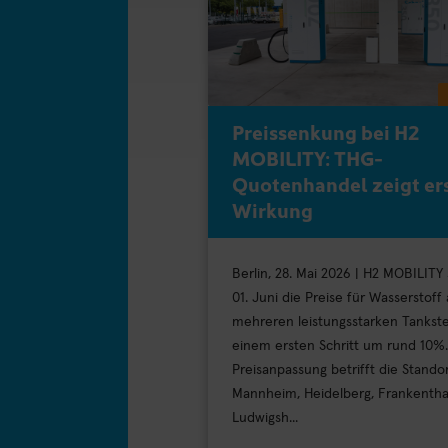
Preissenkung bei H2
MOBILITY: THG-
Quotenhandel zeigt er
Wirkung
Berlin, 28. Mai 2026 | H2 MOBILITY
01. Juni die Preise für Wasserstoff
mehreren leistungsstarken Tankste
einem ersten Schritt um rund 10%.
Preisanpassung betrifft die Stando
Mannheim, Heidelberg, Frankentha
Ludwigsh...