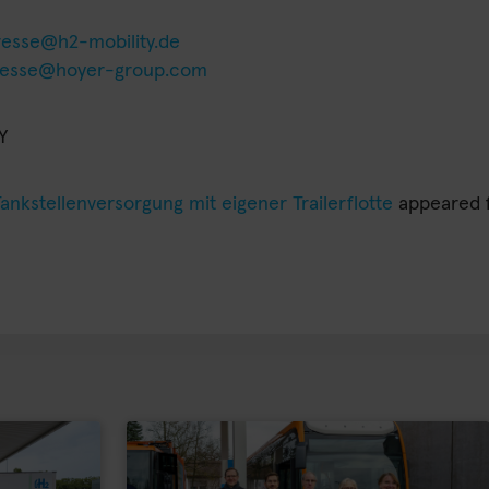
resse@h2-mobility.de
resse@hoyer-group.com
Y
ankstellenversorgung mit eigener Trailerflotte
appeared f