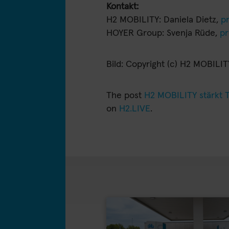
Kontakt:
H2 MOBILITY: Daniela Dietz,
p
HOYER Group: Svenja Rüde,
p
Bild: Copyright (c) H2 MOBILIT
The post
H2 MOBILITY stärkt T
on
H2.LIVE
.