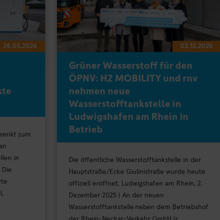
28.05.2026
02.12.2025
Grüner Wasserstoff für den
ÖPNV: H2 MOBILITY und rnv
ste
nehmen neue
Wasserstofftankstelle in
Ludwigshafen am Rhein in
Betrieb
 senkt zum
 an
llen in
Die öffentliche Wasserstofftankstelle in der
 Die
Hauptstraße/Ecke Giulinistraße wurde heute
rte
offiziell eröffnet. Ludwigshafen am Rhein, 2.
l,
Dezember 2025 | An der neuen
Wasserstofftankstelle neben dem Betriebshof
der Rhein-Neckar-Verkehr GmbH (r...