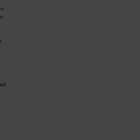
im
er
8
eit