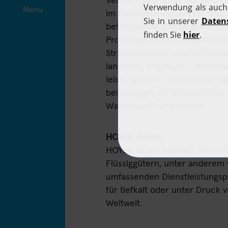
Vermarktung sowie der Betrie
Menu
im Dienstleistungssektor tätig.
betrieb sowie Eichungen und 
Projektgesellschaft gegründet 
Straßenverkehr voranzutreiben
langfristig angelegtes, wirtsc
leistungsstarke Wasserstoff-
beizutragen. H2 MOBILITY hat s
Wasserstoff umzustellen.
HOYER Group
HOYER ist ein weltweit führen
Flüssiggütern, unter anderem
umfassenden Dienstleistungsp
für tiefkalt oder unter Druck 
Weltweit.