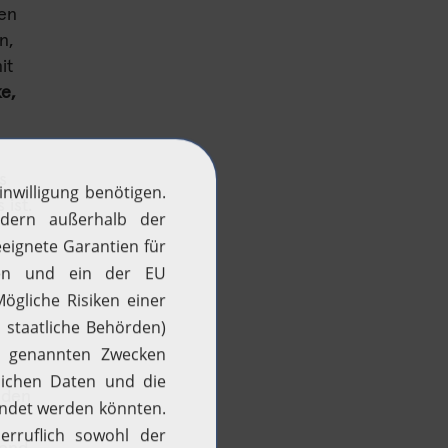
ten
n,
it
e,
s
ist.
H2 aktuell
 den
News