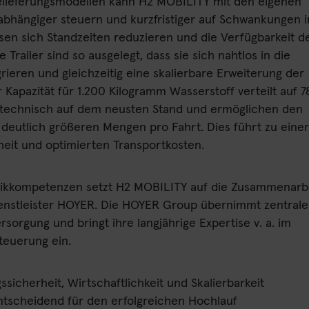
Belieferungsmodellen kann H2 MOBILITY mit den eigenen
abhängiger steuern und kurzfristiger auf Schwankungen 
sen sich Standzeiten reduzieren und die Verfügbarkeit d
 Trailer sind so ausgelegt, dass sie sich nahtlos in die
rieren und gleichzeitig eine skalierbare Erweiterung der
r Kapazität für 1.200 Kilogramm Wasserstoff verteilt auf 7
er technisch auf dem neusten Stand und ermöglichen den
deutlich größeren Mengen pro Fahrt. Dies führt zu einer
heit und optimierten Transportkosten.
tikkompetenzen setzt H2 MOBILITY auf die Zusammenarb
dienstleister HOYER. Die HOYER Group übernimmt zentrale
sorgung und bringt ihre langjährige Expertise v. a. im
teuerung ein.
sicherheit, Wirtschaftlichkeit und Skalierbarkeit
ntscheidend für den erfolgreichen Hochlauf