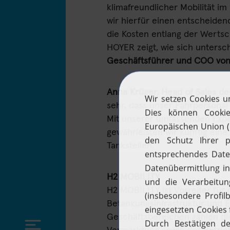
klimafreundlicher Mobilität im
wir hierfür einen entscheidend
die Kosten entlang der Wertsc
HOYER zeigt, wie sich untersc
Geschäftsführer und COO vo
Anna Krüger, Head of Sales de
sehr, dass unser Fahrpersonal
Mit unserer umfassenden Expe
gewährleisten wir künftig eine
Tankstellen.“
H2 MOBILITY
H2 MOBILITY ist Vorreiter für 
Betankungsinfrastruktur und E
Geschäftsbereichen zählen die